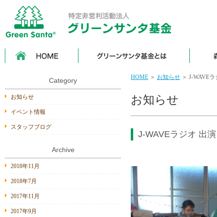
HOME
グ
森
リ
の
ー
は
ン
な
HOME
＞
お知らせ
＞ J-WAV
サ
し
Category
ン
タ
お知らせ
お知らせ
基
金
イベント情報
と
は
スタッフブログ
J-WAVEラジオ 出
Archive
2018年11月
2018年7月
2017年11月
2017年9月