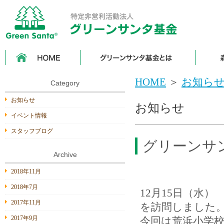
HOME
グ
森
リ
の
ー
は
ン
な
HOME
＞
お知ら
サ
し
Category
ン
タ
お知らせ
お知らせ
基
金
イベント情報
と
は
スタッフブログ
グリーンサ
Archive
2018年11月
2018年7月
12月15日（水
2017年11月
を訪問しました
2017年9月
今回は荒浜小学